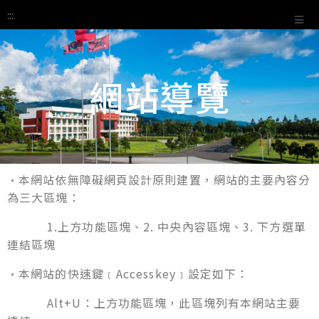
:::
網站導覽
:::
•本網站依無障礙網頁設計原則建置，網站的主要內容分
為三大區塊：
1.上方功能區塊、2. 中央內容區塊、3. 下方選單
連結區塊
•本網站的快速鍵﹝Accesskey﹞設定如下：
Alt+U：上方功能區塊，此區塊列有本網站主要