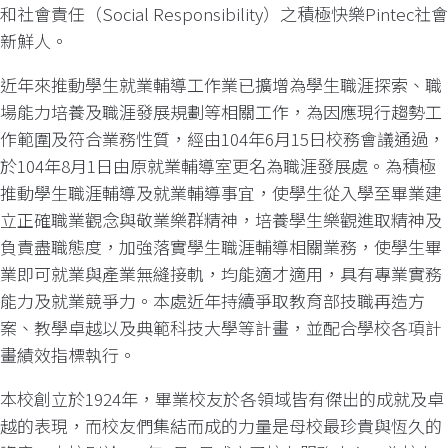
和社會責任（Social Responsibility）之積極快樂Pintec社會
新鮮人。
近年來推動學生就業輔導工作業已擴增為學生職涯探索、職
場能力培養及職涯發展規劃等相關工作，為因應現行趨勢工
作範圍及符合業務性質，經由104年6月15日校務會議通過，
於104年8月1日由原就業輔導室更名為職涯發展處。為積極
推動學生職涯輔導及就業輔導事宜，使學生從入學至畢業建
立正確職業觀念與敬業樂群精神，培養學生樂觀進取精神及
負責盡職態度，加強落實學生職涯輔導相關業務，使學生畢
業即可就業與產業無縫接軌，均能適才適用，具有專業實務
能力及就業競爭力。本處近年持續爭取教育部技職再造方
案、教學卓越以及典範科技大學等計畫，並配合學校各項計
畫績效指標執行。
本校創立於1924年，畢業校友於各領域皆有傑出的成就及卓
越的表現，而校友們集結而成的力量是母校最珍貴與恆久的