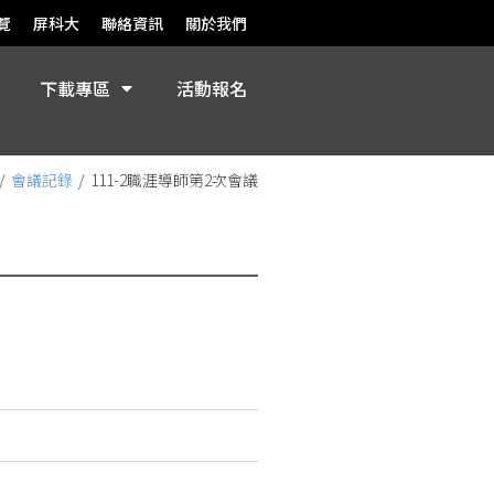
覽
屏科大
聯絡資訊
關於我們
下載專區
活動報名
/
會議記錄
/
111-2職涯導師第2次會議