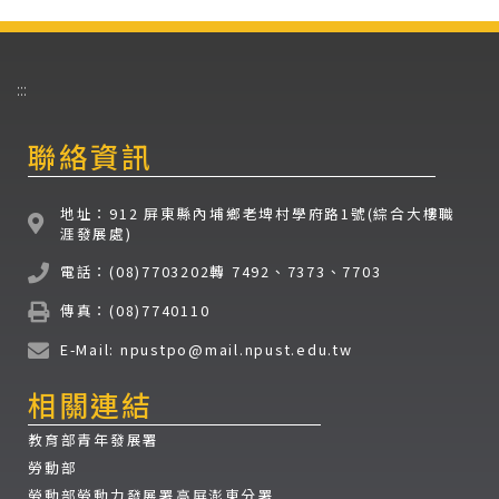
:::
聯絡資訊
地址：912 屏東縣內埔鄉老埤村學府路1號(綜合大樓職
涯發展處)
電話：(08)7703202轉 7492、7373、7703
傳真：(08)7740110
E-Mail: npustpo@mail.npust.edu.tw
相關連結
教育部青年發展署
勞動部
勞動部勞動力發展署高屏澎東分署