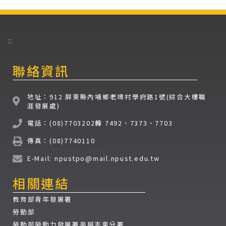
:::
聯絡資訊
地址：912 屏東縣內埔鄉老埤村學府路1號(綜合大樓職
涯發展處)
電話：(08)7703202轉 7492、7373、7703
傳真：(08)7740110
E-Mail: npustpo@mail.npust.edu.tw
相關連結
教育部青年發展署
勞動部
勞動部勞動力發展署高屏澎東分署