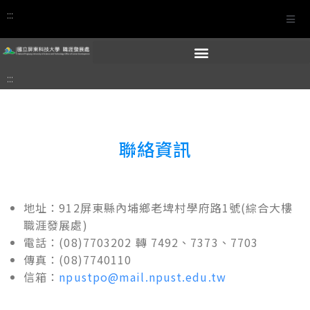
:::
:::
聯絡資訊
地址：912屏東縣內埔鄉老埤村學府路1號(綜合大樓
職涯發展處)
電話：(08)7703202 轉 7492、7373、7703
傳真：(08)7740110
信箱：
npustpo@mail.npust.edu.tw